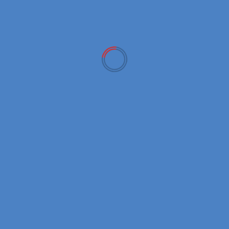
New Coins
BTCR क्या है? | BTCR Coin पूरी जानकारी हिंदी में (2026 Guide)
April 22, 2026
New Coins
Chainlink (LINK) Complete Guide Hindi | Oracle