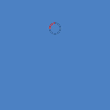
New Coins
BTCR क्या है? | BTCR Coin पूरी जानकारी हिंदी में (2026 Guide)
April 22, 2026
New Coins
Chainlink (LINK) Complete Guide Hindi | Oracle