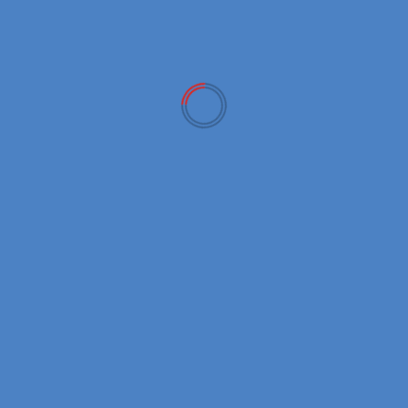
New Coins
BTCR क्या है? | BTCR Coin पूरी जानकारी हिंदी में (2026 Guide)
April 22, 2026
New Coins
Chainlink (LINK) Complete Guide Hindi | Oracle